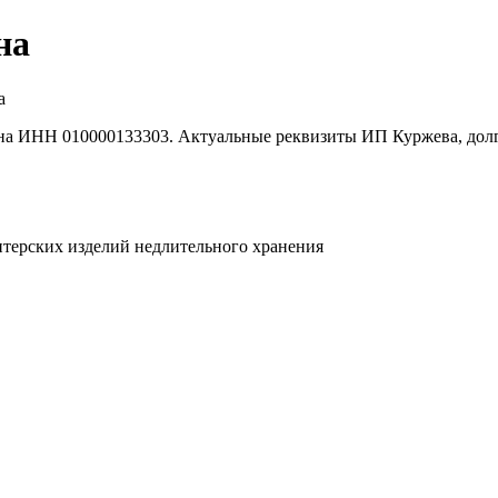
на
а
а ИНН 010000133303. Актуальные реквизиты ИП Куржева, долги,
итерских изделий недлительного хранения